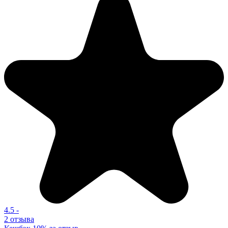
4.5
-
2 отзыва